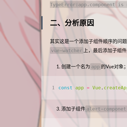
TypeError:app.component is 
二、分析原因
其实这是一个添加子组件顺序的问题
上，最后添加子组件
vue-watcher
创建一个名为
的Vue对象
app
const
app
=
Vue
.
createAp
添加子组件
alert-componet