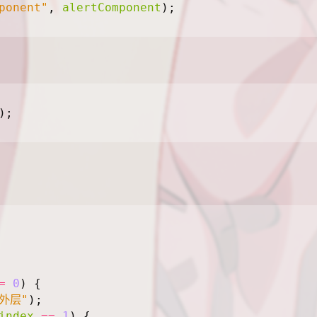
ponent"
,
alertComponent
);
);
=
0
)
{
"外层"
);
index
==
1
)
{