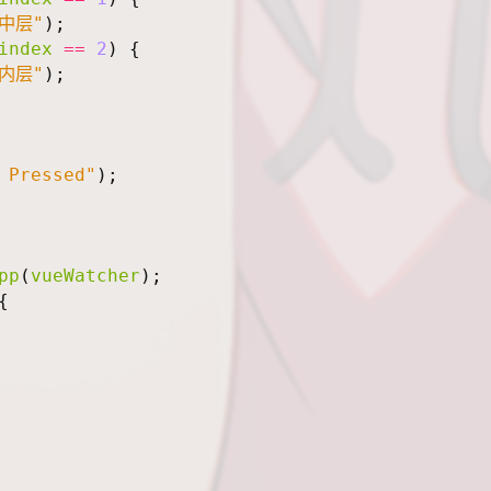
"中层"
);
index
==
2
)
{
"内层"
);
 Pressed"
);
pp
(
vueWatcher
);
{