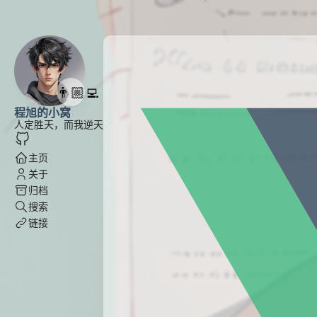
👨🏼‍💻
程旭的小窝
人定胜天，而我逆天
主页
关于
归档
搜索
链接