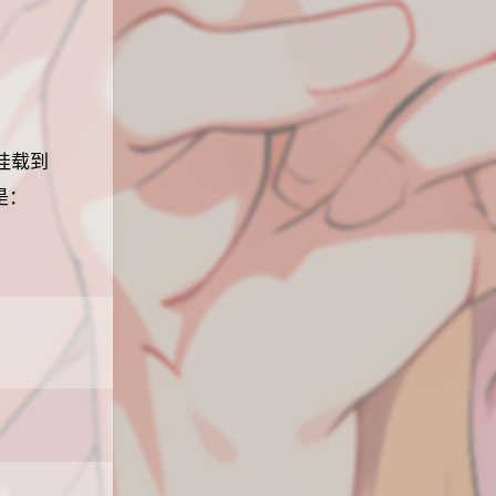
挂载到
是：