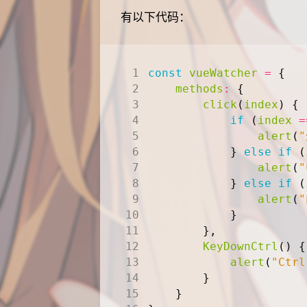
有以下代码：
const
vueWatcher
=
{
methods
:
{
click
(
index
)
{
if
(
index
=
alert
(
}
else
if
(
alert
(
}
else
if
(
alert
(
}
},
KeyDownCtrl
()
{
alert
(
"Ctrl
}
}