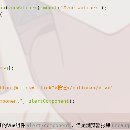
pp
(
vueWatcher
).
mount
(
"#vue-watcher"
);
{
msg
);
tton @click="click">按钮</button></div>'
mponent"
,
alertComponent
);
的Vue组件
，但是浏览器报错
alert-component
Uncaug