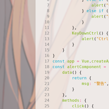
alert
(
}
else
if
(
alert
(
}
},
KeyDownCtrl
()
{
alert
(
"Ctrl
}
}
}
const
app
=
Vue
.
createA
const
alertComponent
=
data
()
{
return
{
msg
:
"警告"
,
}
},
methods
:
{
click
()
{