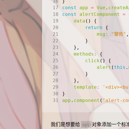
}
const
app
=
Vue
.
createA
const
alertComponent
=
data
()
{
return
{
msg
:
"警告"
,
}
},
methods
:
{
click
()
{
alert
(
this
.
}
},
template
:
'<div><bu
}
app
.
component
(
"alert-co
我们是想要给
对象添加一个标准
app