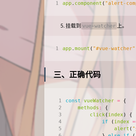
app
.
component
(
"alert-com
挂载到
上。
vue-watcher
app
.
mount
(
"#vue-watcher"
三、正确代码
const
vueWatcher
=
{
methods
:
{
click
(
index
)
{
if
(
index
=
alert
(
}
else
if
(