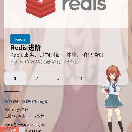
Redis
Redis 进阶
Redis 事务、过期时间、排序、消息通知
Mar 10, 2025
阅读时长: 14 分钟
1
2
…
8
© 2024 - 2025 ChengXu
使用
Hugo
构建
主题
Stack
由
Jimmy
设计
皖ICP备2024067408号-2
访问次数统计：6227次