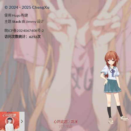
© 2024 - 2025 ChengXu
使用
Hugo
构建
主题
Stack
由
Jimmy
设计
皖ICP备2024067408号-2
访问次数统计：6252次
心同此愿 - 周深
词：毕磊