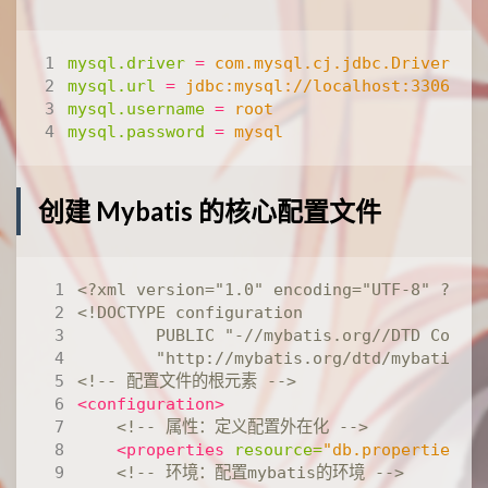
mysql.driver
=
com.mysql.cj.jdbc.Driver  
mysql.url
=
jdbc:mysql://localhost:3306/ma
mysql.username
=
root  
mysql.password
=
mysql
创建 Mybatis 的核心配置文件
<?xml version="1.0" encoding="UTF-8" ?>
        "http://mybatis.org/dtd/mybatis-3
<!-- 配置文件的根元素 -->
<configuration>
<!-- 属性：定义配置外在化 -->
<properties
resource=
"db.properties"
/
<!-- 环境：配置mybatis的环境 -->