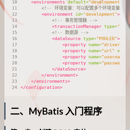
<environments
default=
"development"
>
<!-- 环境变量：可以配置多个环境变量，比
<environment
id=
"development"
>
<!-- 事务管理器 -->
<transactionManager
type=
"JDB
<!-- 数据源 -->
<dataSource
type=
"POOLED"
>
<property
name=
"driver"
v
<property
name=
"url"
valu
<property
name=
"username"
<property
name=
"password"
</dataSource>
</environment>
</environments>
</configuration>
二、MyBatis 入门程序