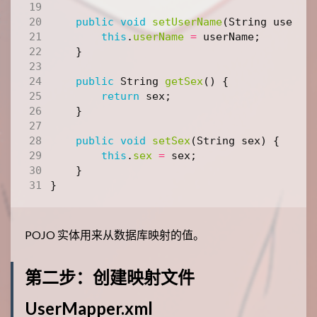
public
void
setUserName
(
String
userNa
this
.
userName
=
userName
;
}
public
String
getSex
()
{
return
sex
;
}
public
void
setSex
(
String
sex
)
{
this
.
sex
=
sex
;
}
}
POJO 实体用来从数据库映射的值。
第二步：创建映射文件
UserMapper.xml