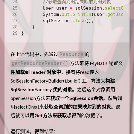
//获取查询到的结果映射到的对象  
User
user
=
sqlSession
.
selectOne
(
System
.
out
.
println
(
user
.
getUserNa
sqlSession
.
close
();
}
}
在上述代码中，先通过
的
Resource
方法来将 MyBatis 配置文
getResourceReader()
件
加载到 reader 对象中
，接着将read传入
SqlSessionFactoryBuilder().build() 工厂方法来
构建
SqlSessionFactory 类的对象
。之后这个对象调用
openSession方法来
获取一个SqlSession会话
。然后调
用selectOne()来
获取查询到的结果映射到的对象
。最
后就可以
用Get方法来获取
想得到的数据了。
运行测试，得到结果：