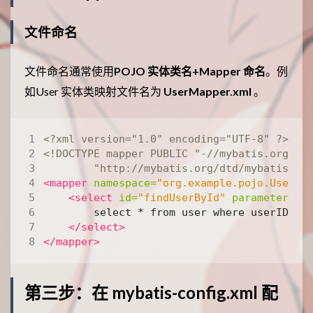
文件命名
文件命名通常使用
POJO 实体类名+Mapper 命名
。例
如User 实体类映射文件名为
UserMapper.xml
。
<?xml version="1.0" encoding="UTF-8" ?>
        "http://mybatis.org/dtd/mybatis-3-
<mapper
namespace=
"org.example.pojo.User"
>
<select
id=
"findUserById"
parameterTyp
</select>
</mapper>
第三步：在 mybatis-config.xml 配