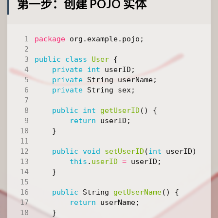
第一步：创建 POJO 实体
package
org.example.pojo
;
public
class
User
{
private
int
userID
;
private
String
userName
;
private
String
sex
;
public
int
getUserID
()
{
return
userID
;
}
public
void
setUserID
(
int
userID
)
{
this
.
userID
=
userID
;
}
public
String
getUserName
()
{
return
userName
;
}