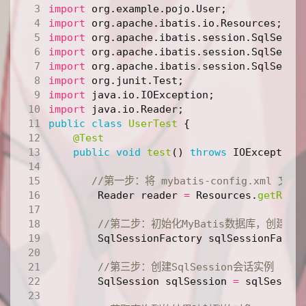
import
org.example.pojo.User
;
import
org.apache.ibatis.io.Resources
;
import
org.apache.ibatis.session.SqlSessi
import
org.apache.ibatis.session.SqlSessi
import
org.apache.ibatis.session.SqlSessi
import
org.junit.Test
;
import
java.io.IOException
;
import
java.io.Reader
;
public
class
UserTest
{
@Test
public
void
test
()
throws
IOException
//第一步：将 mybatis-config.xml 文
Reader
reader
=
Resources
.
getReso
//第二步：初始化MyBatis数据库，创建 SqlS
SqlSessionFactory
sqlSessionFacto
//第三步：创建SqlSession会话实例  
SqlSession
sqlSession
=
sqlSessio