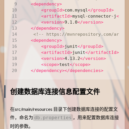
<dependency>
<groupId>
com.mysql
</groupId>
<artifactId>
mysql-connector-j
</ar
<version>
9.1.0
</version>
</dependency>
<!-- https://mvnrepository.com/artif
<dependency>
<groupId>
junit
</groupId>
<artifactId>
junit
</artifactId>
<version>
4.13.2
</version>
<scope>
test
</scope>
</dependency></dependencies>
创建数据库连接信息配置文件
在src/main/resources 目录下创建数据库连接的配置文
件，命名为
，用来配置数据库连接
db.properties
时的参数。