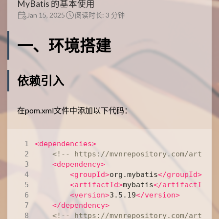
MyBatis 的基本使用
Jan 15, 2025
阅读时长: 3 分钟
一、环境搭建
依赖引入
在pom.xml文件中添加以下代码：
<dependencies>
<!-- https://mvnrepository.com/artifa
<dependency>
<groupId>
org.mybatis
</groupId>
<artifactId>
mybatis
</artifactId>
<version>
3.5.19
</version>
</dependency>
<!-- https://mvnrepository.com/artifa