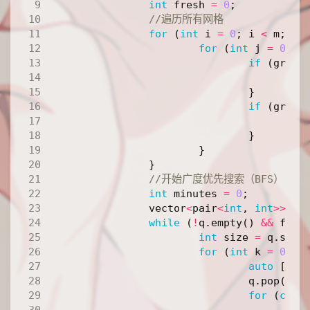
int
fresh
=
0
;
for
(
int
i
=
0
;
i
<
m
;
++
for
(
int
j
=
0
;
j
if
(
grid
[
f
}
if
(
grid
[
q
}
}
}
int
minutes
=
0
;
vector
<
pair
<
int
,
int
>>
di
while
(
!
q
.
empty
()
&&
fres
int
size
=
q
.
size
for
(
int
k
=
0
;
k
auto
[
i
,
q
.
pop
();
for
(
cons