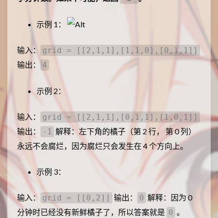
示例 1：
输入：
grid = [[2,1,1],[1,1,0],[0,1,1]]
输出：
4
示例 2：
输入：
grid = [[2,1,1],[0,1,1],[1,0,1]]
输出：
解释：左下角的橘子（第 2 行， 第 0 列）
-1
永远不会腐烂，因为腐烂只会发生在 4 个方向上。
示例 3：
输入：
输出：
解释：因为 0
grid = [[0,2]]
0
分钟时已经没有新鲜橘子了，所以答案就是
。
0