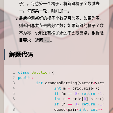
子）。每感染一个橘子，将新鲜橘子个数减去
一。每感染一轮，时间加一。
最后检测新鲜的橘子个数是否为零，如果为零，
则返回总共花去的分钟数；如果新鲜的橘子个数
不为零，说明还有橘子永远不会被感染，根据题
目要求，返回
。
-1
解题代码
class
Solution
{
public
:
int
orangesRotting
(
vector
<
vector
<
int
m
=
grid
.
size
();
if
(
m
==
0
)
return
-
1
;
int
n
=
grid
[
0
].
size
();
if
(
n
==
0
)
return
-
1
;
queue
<
pair
<
int
,
int
>>
q
;