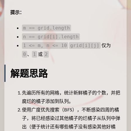
提示：
m == grid.length
n == grid[i].length
仅为
1 <= m, n <= 10
grid[i][j]
、
或
0
1
2
解题思路
先遍历所有的网格，统计新鲜橘子的个数，并把
腐烂的橘子添加到队列。
使用广度优先搜索（BFS），不断感染四周的橘
子，将已经感染过其他橘子的烂橘子从队列中弹
出（便于统计还有哪些橘子没有感染其他好橘