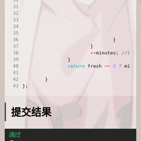
i
i
}
}
}
++
minutes
;
}
return
fresh
==
0
?
minut
}
};
提交结果